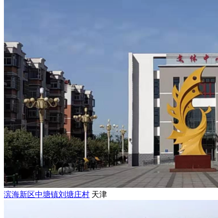
滨海新区中塘镇刘塘庄村
天津