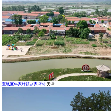
宝坻区牛家牌镇赵家湾村
天津