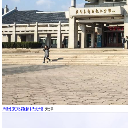
周恩来邓颖超纪念馆
天津