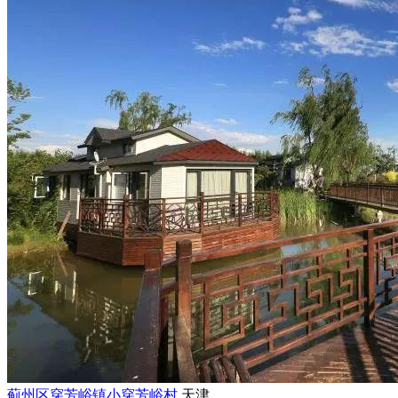
蓟州区穿芳峪镇小穿芳峪村
天津