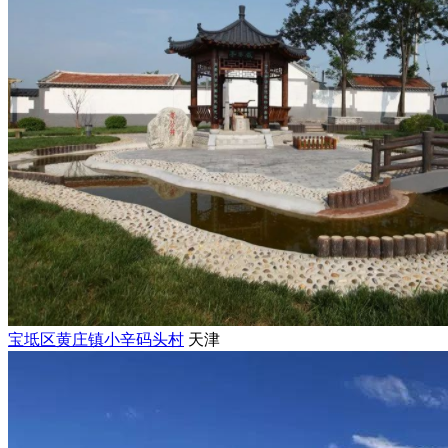
宝坻区黄庄镇小辛码头村
天津