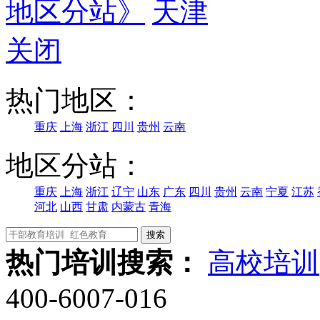
地区分站》
天津
关闭
热门地区：
重庆
上海
浙江
四川
贵州
云南
地区分站：
重庆
上海
浙江
辽宁
山东
广东
四川
贵州
云南
宁夏
江苏
河北
山西
甘肃
内蒙古
青海
热门培训搜索：
高校培训
400-6007-016